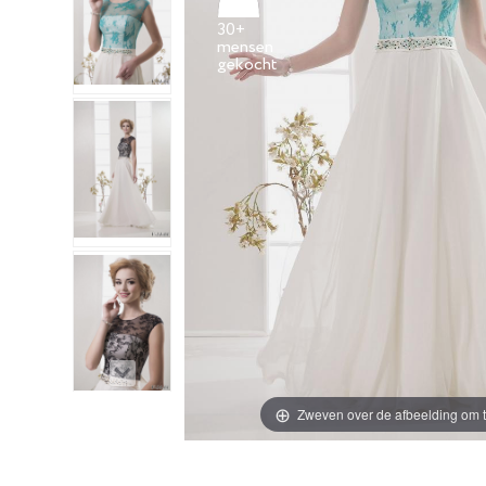
30+
mensen
Zweven over de afbeelding om t