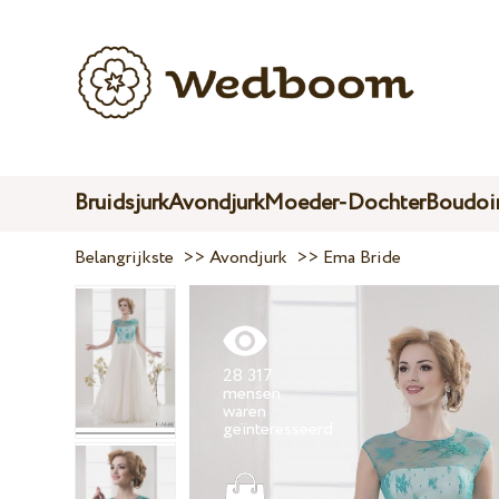
Bruidsjurk
Avondjurk
Moeder-Dochter
Boudoir
Belangrijkste
>>
Avondjurk
>>
Ema Bride
28 317
mensen
waren