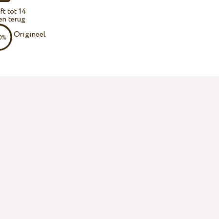
t tot 14
en terug
Origineel