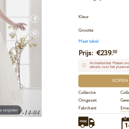
Kleur
Grootte
Maat tabel
Prijs: €
239.
00
Archiefartikel. Maken mo
details voor het plaatse
Collectie
Coll
Omgezet
Gee
Fabrikant
Ema
e vergroten