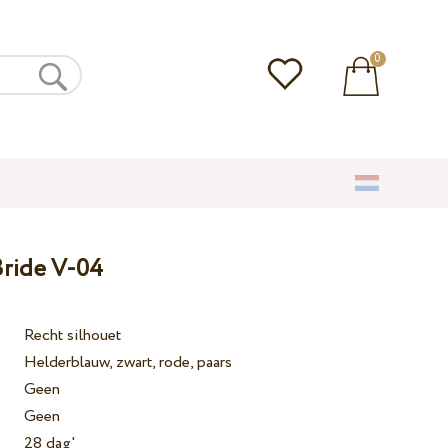
0
ride V-04
Recht silhouet
Helderblauw, zwart, rode, paars
Geen
Geen
28 dag'