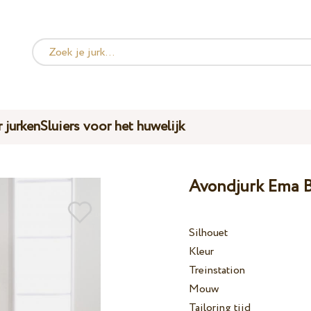
 jurken
Sluiers voor het huwelijk
Avondjurk Ema B
Silhouet
Kleur
Treinstation
Mouw
Tailoring tijd