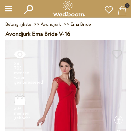
0
Belangrijkste
>>
Avondjurk
>>
Ema Bride
Avondjurk Ema Bride V-16
28
785
mensen
waren
30+
mensen