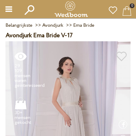
0
Belangrijkste
>>
Avondjurk
>>
Ema Bride
Avondjurk Ema Bride V-17
29
109
mensen
waren
30+
mensen