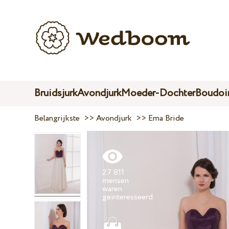
Bruidsjurk
Avondjurk
Moeder-Dochter
Boudoir
Belangrijkste
>>
Avondjurk
>>
Ema Bride
27 811
mensen
waren