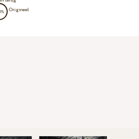
en terug
Origineel