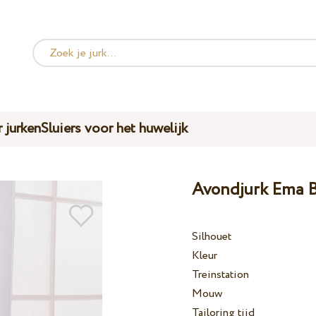
 jurken
Sluiers voor het huwelijk
Avondjurk Ema B
Silhouet
Kleur
Treinstation
Mouw
Tailoring tijd