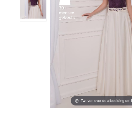
30+
mensen
Zweven over de afbeelding om t