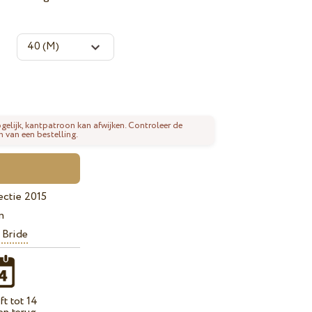
gelijk, kantpatroon kan afwijken. Controleer de
n van een bestelling.
ectie 2015
n
 Bride
t tot 14