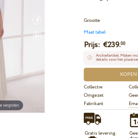
Grootte
Maat tabel
Prijs: €
239.
00
Archiefartikel. Maken mo
details voor het plaatse
Collectie
Coll
Omgezet
Gee
Fabrikant
Ema
e vergroten
Gratis levering
Geef