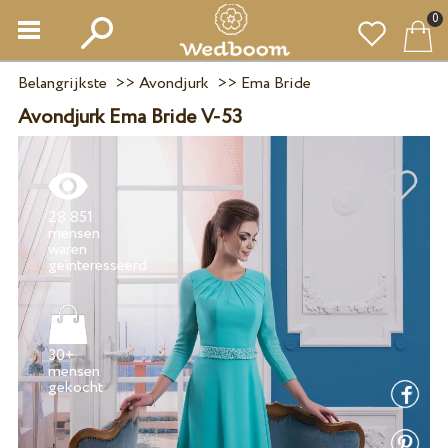
0
Belangrijkste
>>
Avondjurk
>>
Ema Bride
Avondjurk Ema Bride V-53
28 851
mensen
waren
30+
mensen