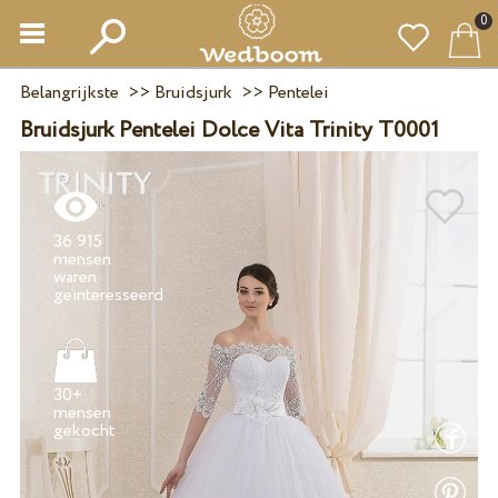
0
Belangrijkste
>>
Bruidsjurk
>>
Pentelei
Bruidsjurk Pentelei Dolce Vita Trinity T0001
36 915
mensen
waren
30+
mensen