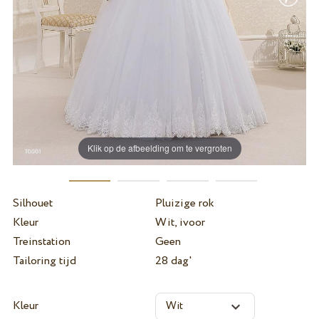
Klik op de afbeelding om te vergroten
Silhouet
Pluizige rok
Kleur
Wit, ivoor
Treinstation
Geen
Tailoring tijd
28 dag'
Kleur