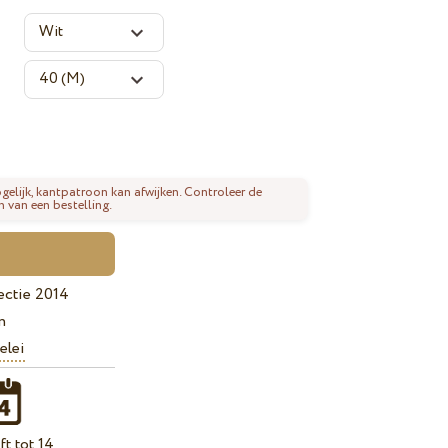
gelijk, kantpatroon kan afwijken. Controleer de
n van een bestelling.
ectie 2014
n
elei
t tot 14