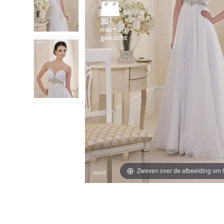
30+
mensen
Zweven over de afbeelding om t