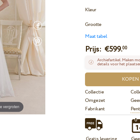
Kleur
Grootte
Maat tabel
Prijs: €
599.
00
Archiefartikel. Maken mo
details voor het plaatse
Collectie
Coll
Omgezet
Gee
e vergroten
Fabrikant
Pent
Gratis levering
Geef