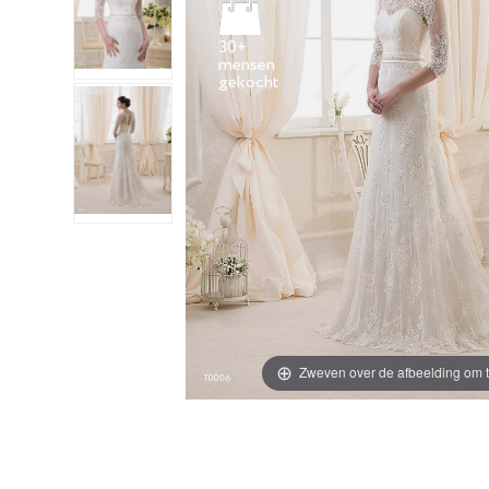
30+
mensen
Zweven over de afbeelding om t