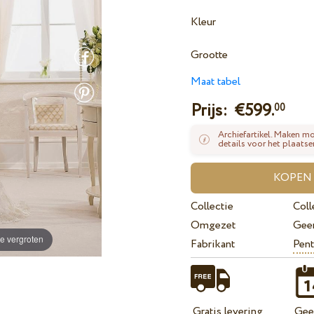
Kleur
Grootte
Maat tabel
Prijs: €
599.
00
Archiefartikel. Maken mo
details voor het plaatse
Collectie
Coll
Omgezet
Gee
e vergroten
Fabrikant
Pent
Gratis levering
Geef