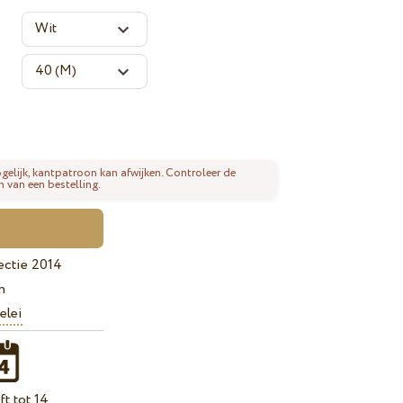
gelijk, kantpatroon kan afwijken. Controleer de
n van een bestelling.
ectie 2014
n
elei
t tot 14