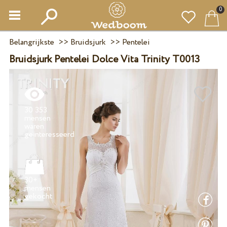
0
Belangrijkste
>>
Bruidsjurk
>>
Pentelei
Bruidsjurk Pentelei Dolce Vita Trinity T0013
30 353
mensen
waren
30+
mensen