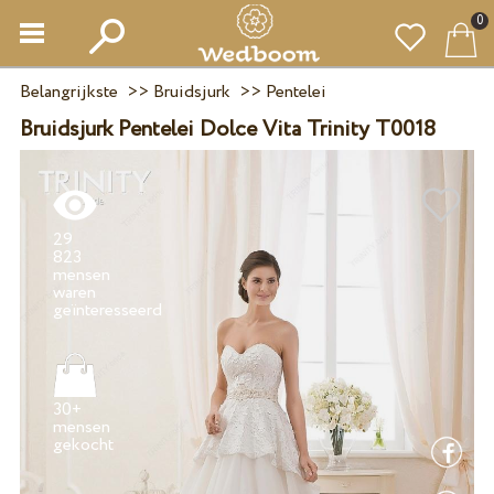
0
Belangrijkste
>>
Bruidsjurk
>>
Pentelei
Bruidsjurk Pentelei Dolce Vita Trinity T0018
29
823
mensen
waren
30+
mensen