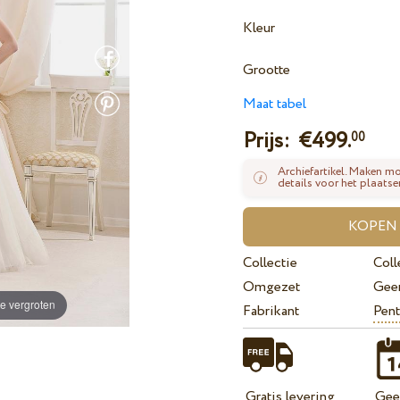
Kleur
Grootte
Maat tabel
Prijs: €
499.
00
Archiefartikel. Maken mo
details voor het plaatse
Collectie
Coll
Omgezet
Gee
e vergroten
Fabrikant
Pent
Gratis levering
Geef