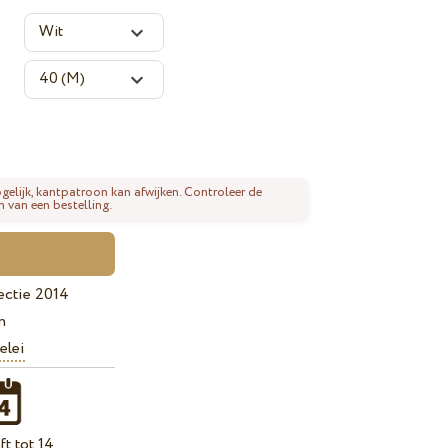
gelijk, kantpatroon kan afwijken. Controleer de
n van een bestelling.
ectie 2014
n
elei
t tot 14