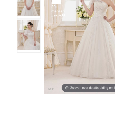
30+
mensen
Zweven over de afbeelding om t