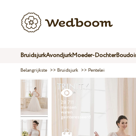
Bruidsjurk
Avondjurk
Moeder-Dochter
Boudoir
Belangrijkste
>>
Bruidsjurk
>>
Pentelei
28 711
mensen
waren