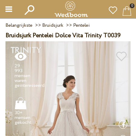
0
Belangrijkste
>>
Bruidsjurk
>>
Pentelei
Bruidsjurk Pentelei Dolce Vita Trinity T0039
29
993
mensen
waren
30+
mensen