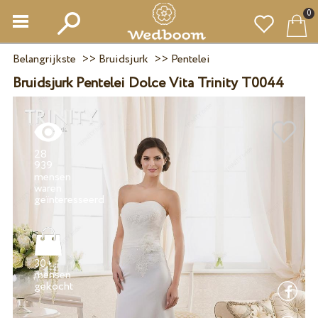
0
Belangrijkste
>>
Bruidsjurk
>>
Pentelei
Bruidsjurk Pentelei Dolce Vita Trinity T0044
28
939
mensen
waren
30+
mensen