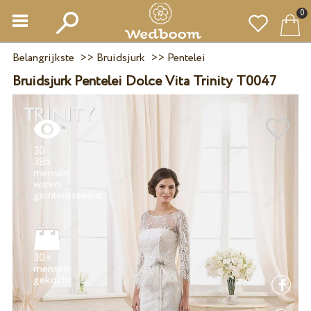
0
Belangrijkste
>>
Bruidsjurk
>>
Pentelei
Bruidsjurk Pentelei Dolce Vita Trinity T0047
30
385
mensen
waren
30+
mensen