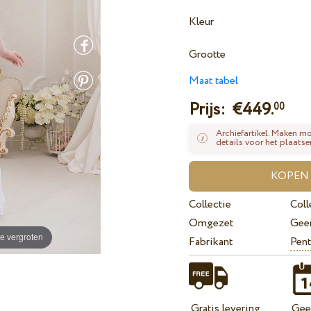
Kleur
Grootte
Maat tabel
Prijs: €
449.
00
Archiefartikel. Maken mo
details voor het plaatse
Collectie
Coll
Omgezet
Gee
e vergroten
Fabrikant
Pent
Gratis levering
Geef