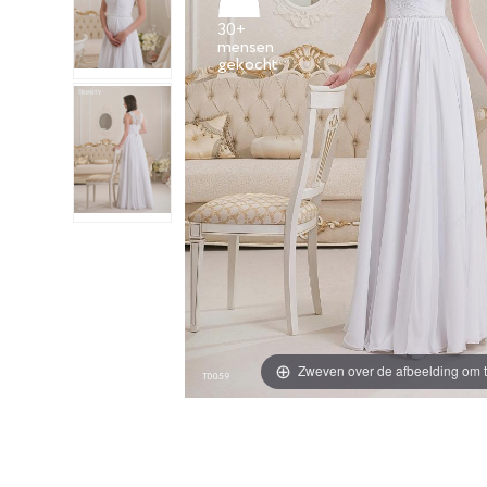
30+
mensen
Zweven over de afbeelding om t