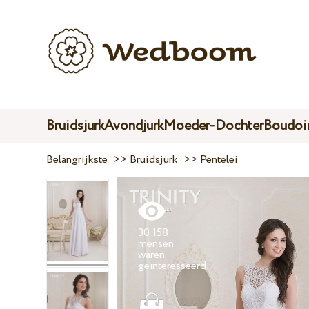
Bruidsjurk
Avondjurk
Moeder-Dochter
Boudoir
Belangrijkste
>>
Bruidsjurk
>>
Pentelei
30 158
mensen
waren