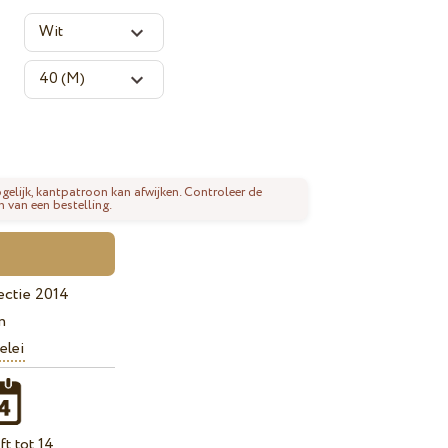
gelijk, kantpatroon kan afwijken. Controleer de
n van een bestelling.
ectie 2014
n
elei
t tot 14