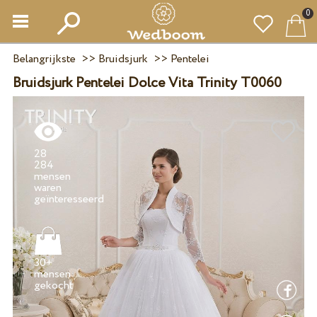
0
Belangrijkste
>>
Bruidsjurk
>>
Pentelei
Bruidsjurk Pentelei Dolce Vita Trinity T0060
28
284
mensen
waren
30+
mensen