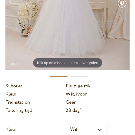
Klik op de afbeelding om te vergroten
Silhouet
Pluizige rok
Kleur
Wit, ivoor
Treinstation
Geen
Tailoring tijd
28 dag'
Kleur